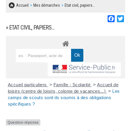
SOLIDARITÉ, LOGEMENT
MARCHÉS PUBLICS
Accueil
Mes démarches
Etat civil, papiers…
BESOIN D'UNE AIDE ?
COMMUNIQUÉS DE PRESSE
ÉTAT CIVIL, PAPIERS…
PLAN LOCAL D'URBANISME
Faceboo
Twi
LES ASSOCIATIONS
CONCERTATIONS PUBLIQUES
» ETAT CIVIL, PAPIERS…
SÉNIORS
DOCUMENT D'INFORMATION COMMUNAL
SUR LES RISQUES MAJEURS
EMPLOI
REGLEMENT LOCAL DE PUBLICITÉ
URBANISME
DECLARATION DE DEMARCHAGE
POLICE MUNICIPALE
DOSSIER DE DEMANDE DE SUBVENTION
Accueil particuliers
>
Famille - Scolarité
>
Accueil de
DECHETS
loisirs (centre de loisirs, colonie de vacances...)
>
Les
camps de scouts sont-ils soumis à des obligations
DEMANDE DE PRÊT DE MATERIEL
spécifiques ?
SIGNALEMENTS
FICHE D'ORGANISATION MANIFESTATION
Question-réponse
PLAN D'ACTION MUNICIPAL