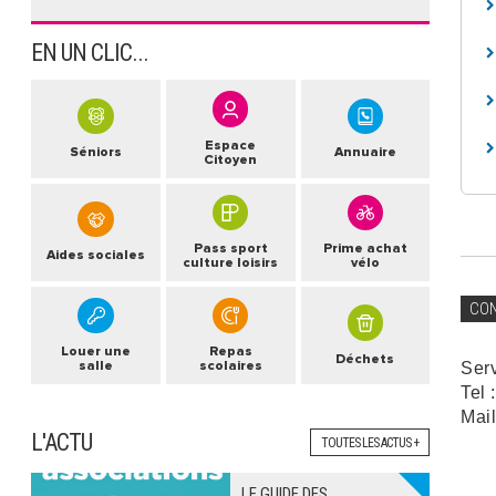
EN UN CLIC...
Espace
Séniors
Annuaire
Citoyen
Pass sport
Prime achat
Aides sociales
culture loisirs
vélo
CO
Louer une
Repas
Déchets
salle
scolaires
Ser
Tel 
Mail
L'ACTU
TOUTES LES ACTUS +
LE GUIDE DES