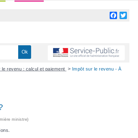
Facebook
Twitt
 le revenu : calcul et paiement
>
Impôt sur le revenu - À
?
emière ministre)
ions.