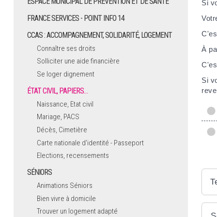
ESPACE MUNICIPAL DE PRÉVENTION ET DE SANTÉ
Si v
FRANCE SERVICES - POINT INFO 14
Votr
C'es
CCAS : ACCOMPAGNEMENT, SOLIDARITÉ, LOGEMENT
Connaître ses droits
À pa
Solliciter une aide financière
C'es
Se loger dignement
Si v
reve
ÉTAT CIVIL, PAPIERS…
Naissance, Etat civil
Mariage, PACS
Décès, Cimetière
Carte nationale d'identité - Passeport
Elections, recensements
SÉNIORS
T
Animations Séniors
Bien vivre à domicile
Trouver un logement adapté
S