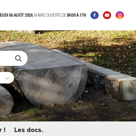
EUDI 06 AOÛT 2026
, MAIRIE OUVERTE DE
8H30
À 17H
 !
Les docs.