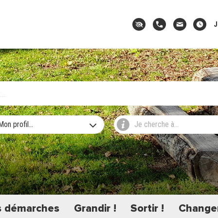
J
Mon profil...
Je cherche à...
 démarches
Grandir !
Sortir !
Changer