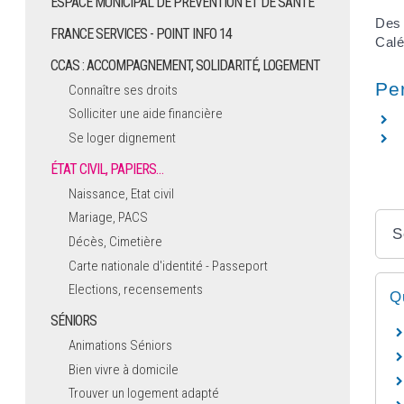
ESPACE MUNICIPAL DE PRÉVENTION ET DE SANTÉ
Des 
FRANCE SERVICES - POINT INFO 14
Calé
CCAS : ACCOMPAGNEMENT, SOLIDARITÉ, LOGEMENT
Pe
Connaître ses droits
Solliciter une aide financière
Se loger dignement
ÉTAT CIVIL, PAPIERS…
Naissance, Etat civil
Mariage, PACS
S
Décès, Cimetière
Carte nationale d'identité - Passeport
Elections, recensements
Q
SÉNIORS
Animations Séniors
Bien vivre à domicile
Trouver un logement adapté