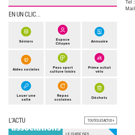
Tel 
Mail
EN UN CLIC...
Espace
Séniors
Annuaire
Citoyen
Pass sport
Prime achat
Aides sociales
culture loisirs
vélo
Louer une
Repas
Déchets
salle
scolaires
L'ACTU
TOUTES LES ACTUS +
LE GUIDE DES