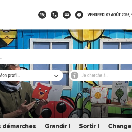
VENDREDI 07 AOÛT 2026
,
Mon profil...
Je cherche à...
 démarches
Grandir !
Sortir !
Changer