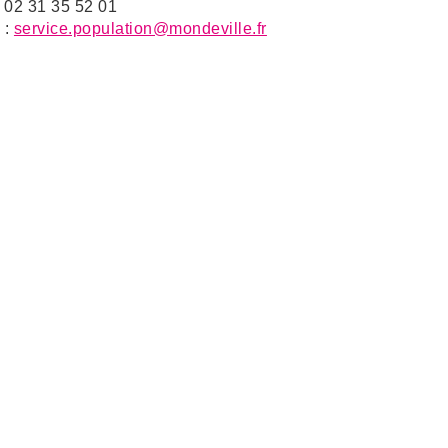
: 02 31 35 52 01
 :
service.population@mondeville.fr