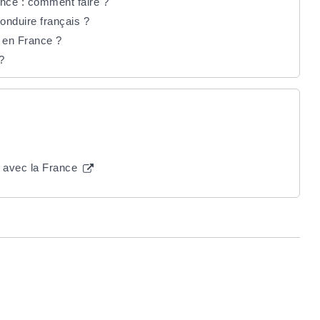
nce : comment faire ?
conduire français ?
e en France ?
?
e avec la France