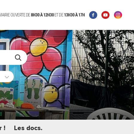
 MAIRIE OUVERTE DE
8H30 À 12H30
ET DE
13H30 À 17H
 !
Les docs.