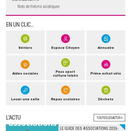
Nids de frelons asiatiques
EN UN CLIC...
Séniors
Espace Citoyen
Annuaire
Pass sport
Aides sociales
Prime achat vélo
culture loisirs
Louer une salle
Repas scolaires
Déchets
L'ACTU
TOUTES LES ACTUS +
LE GUIDE DES ASSOCIATIONS 2026-