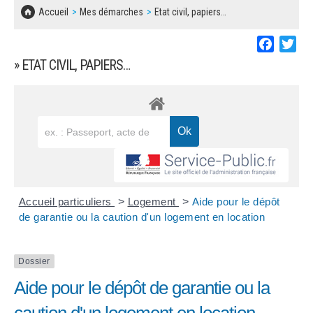
SOLIDARITÉ, LOGEMENT
MARCHÉS PUBLICS
Accueil
Mes démarches
Etat civil, papiers…
BESOIN D'UNE AIDE ?
COMMUNIQUÉS DE PRESSE
ÉTAT CIVIL, PAPIERS…
PLAN LOCAL D'URBANISME
Faceboo
Twi
LES ASSOCIATIONS
CONCERTATIONS PUBLIQUES
» ETAT CIVIL, PAPIERS…
SÉNIORS
DOCUMENT D'INFORMATION COMMUNAL
SUR LES RISQUES MAJEURS
EMPLOI
REGLEMENT LOCAL DE PUBLICITÉ
URBANISME
DECLARATION DE DEMARCHAGE
POLICE MUNICIPALE
DOSSIER DE DEMANDE DE SUBVENTION
Accueil particuliers
>
Logement
>
Aide pour le dépôt
DECHETS
de garantie ou la caution d'un logement en location
DEMANDE DE PRÊT DE MATERIEL
SIGNALEMENTS
Dossier
FICHE D'ORGANISATION MANIFESTATION
Aide pour le dépôt de garantie ou la
PLAN D'ACTION MUNICIPAL