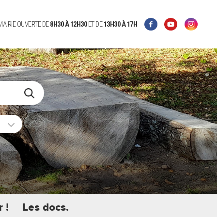
 MAIRIE OUVERTE DE
8H30 À 12H30
ET DE
13H30 À 17H
 !
Les docs.