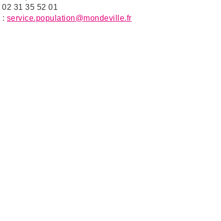
: 02 31 35 52 01
 :
service.population@mondeville.fr