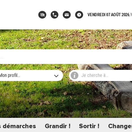
VENDREDI 07 AOÛT 2026
,
Mon profil...
Je cherche à...
 démarches
Grandir !
Sortir !
Changer