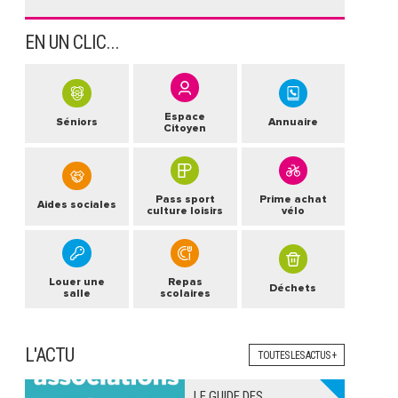
EN UN CLIC...
Espace
Séniors
Annuaire
Citoyen
Pass sport
Prime achat
Aides sociales
culture loisirs
vélo
Louer une
Repas
Déchets
salle
scolaires
L'ACTU
TOUTES LES ACTUS +
LE GUIDE DES