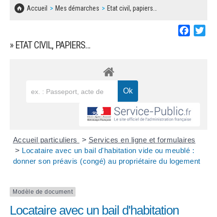
SOLIDARITÉ, LOGEMENT
MARCHÉS PUBLICS
Accueil
Mes démarches
Etat civil, papiers…
BESOIN D'UNE AIDE ?
COMMUNIQUÉS DE PRESSE
ÉTAT CIVIL, PAPIERS…
PLAN LOCAL D'URBANISME
Faceboo
Twi
LES ASSOCIATIONS
CONCERTATIONS PUBLIQUES
» ETAT CIVIL, PAPIERS…
SÉNIORS
DOCUMENT D'INFORMATION COMMUNAL
SUR LES RISQUES MAJEURS
EMPLOI
REGLEMENT LOCAL DE PUBLICITÉ
URBANISME
DECLARATION DE DEMARCHAGE
POLICE MUNICIPALE
DOSSIER DE DEMANDE DE SUBVENTION
Accueil particuliers
>
Services en ligne et formulaires
DECHETS
>
Locataire avec un bail d'habitation vide ou meublé :
donner son préavis (congé) au propriétaire du logement
DEMANDE DE PRÊT DE MATERIEL
SIGNALEMENTS
FICHE D'ORGANISATION MANIFESTATION
Modèle de document
Locataire avec un bail d'habitation
PLAN D'ACTION MUNICIPAL