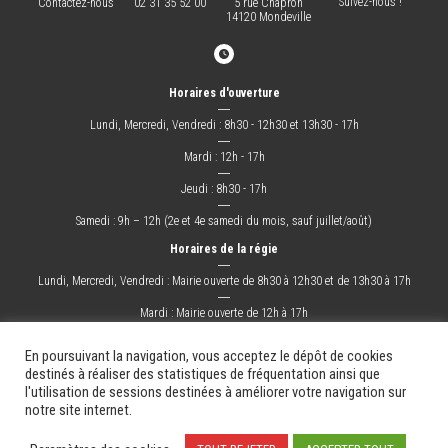
Suivez-nous !
Contactez-nous
02 31 35 52 00
5 rue Chapron
14120 Mondeville
Horaires d'ouverture
―
Lundi, Mercredi, Vendredi : 8h30 - 12h30 et 13h30 - 17h
―
Mardi : 12h - 17h
―
Jeudi : 8h30 - 17h
―
Samedi : 9h – 12h (2e et 4e samedi du mois, sauf juillet/août)
Horaires de la régie
―
Lundi, Mercredi, Vendredi : Mairie ouverte de 8h30 à 12h30 et de 13h30 à 17h
―
Mardi : Mairie ouverte de 12h à 17h
―
Jeudi : Mairie ouverte de 8h30 à 17h
En poursuivant la navigation, vous acceptez le dépôt de cookies
destinés à réaliser des statistiques de fréquentation ainsi que
l'utilisation de sessions destinées à améliorer votre navigation sur
La Ville
Mes démarches
Grandir !
Sortir !
Changer !
Les docs.
notre site internet.
Mentions légales
Plan du site
Contact