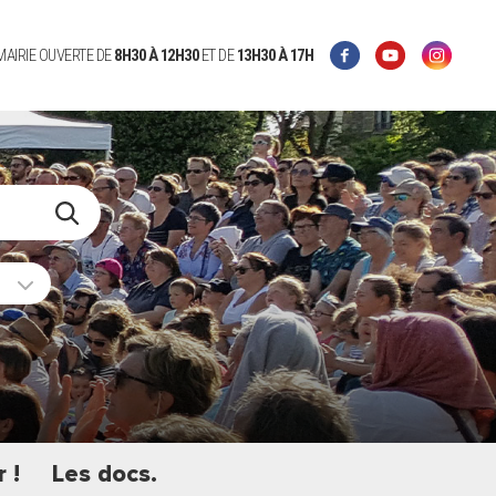
 MAIRIE OUVERTE DE
8H30 À 12H30
ET DE
13H30 À 17H
 !
Les docs.