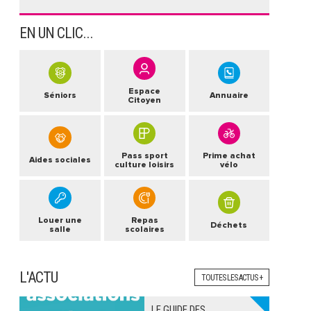
EN UN CLIC...
Espace
Séniors
Annuaire
Citoyen
Pass sport
Prime achat
Aides sociales
culture loisirs
vélo
Louer une
Repas
Déchets
salle
scolaires
L'ACTU
TOUTES LES ACTUS +
LE GUIDE DES