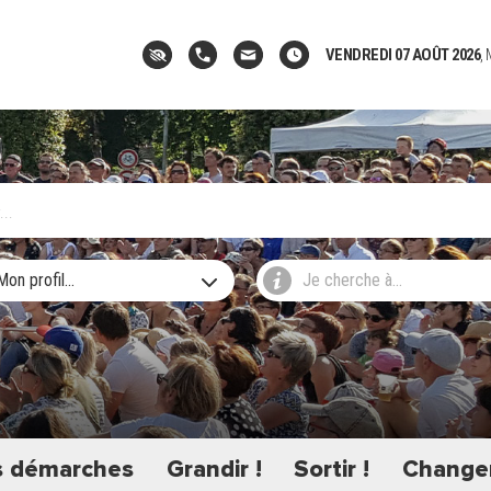
VENDREDI 07 AOÛT 2026
,
Mon profil...
Je cherche à...
 démarches
Grandir !
Sortir !
Changer