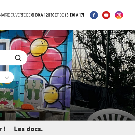
 MAIRIE OUVERTE DE
8H30 À 12H30
ET DE
13H30 À 17H
 !
Les docs.