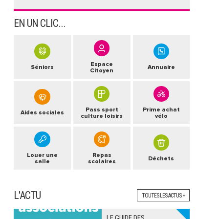
EN UN CLIC...
Espace
Séniors
Annuaire
Citoyen
Pass sport
Prime achat
Aides sociales
culture loisirs
vélo
Louer une
Repas
Déchets
salle
scolaires
L'ACTU
TOUTES LES ACTUS +
LE GUIDE DES