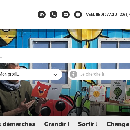
VENDREDI 07 AOÛT 2026
,
Mon profil...
Je cherche à...
 démarches
Grandir !
Sortir !
Changer