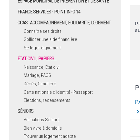
ESPACE MUNICIPAL DE PRÉVENTION ET DE SANTÉ
FRANCE SERVICES - POINT INFO 14
CCAS : ACCOMPAGNEMENT, SOLIDARITÉ, LOGEMENT
Pe
su
Connaître ses droits
Solliciter une aide financière
Se loger dignement
ÉTAT CIVIL, PAPIERS…
Naissance, Etat civil
Mariage, PACS
Décès, Cimetière
P
Carte nationale d'identité - Passeport
Elections, recensements
P
SÉNIORS
Animations Séniors
Bien vivre à domicile
Trouver un logement adapté