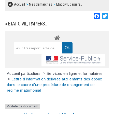
SOLIDARITÉ, LOGEMENT
MARCHÉS PUBLICS
Accueil
Mes démarches
Etat civil, papiers…
BESOIN D'UNE AIDE ?
COMMUNIQUÉS DE PRESSE
ÉTAT CIVIL, PAPIERS…
PLAN LOCAL D'URBANISME
Faceboo
Twi
LES ASSOCIATIONS
CONCERTATIONS PUBLIQUES
» ETAT CIVIL, PAPIERS…
SÉNIORS
DOCUMENT D'INFORMATION COMMUNAL
SUR LES RISQUES MAJEURS
EMPLOI
REGLEMENT LOCAL DE PUBLICITÉ
URBANISME
DECLARATION DE DEMARCHAGE
POLICE MUNICIPALE
DOSSIER DE DEMANDE DE SUBVENTION
Accueil particuliers
>
Services en ligne et formulaires
DECHETS
>
Lettre d'information délivrée aux enfants des époux
dans le cadre d'une procédure de changement de
DEMANDE DE PRÊT DE MATERIEL
régime matrimonial
SIGNALEMENTS
FICHE D'ORGANISATION MANIFESTATION
Modèle de document
PLAN D'ACTION MUNICIPAL