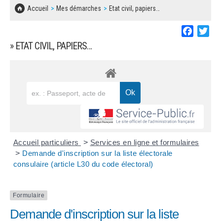
SOLIDARITÉ, LOGEMENT
MARCHÉS PUBLICS
Accueil
Mes démarches
Etat civil, papiers…
BESOIN D'UNE AIDE ?
COMMUNIQUÉS DE PRESSE
ÉTAT CIVIL, PAPIERS…
PLAN LOCAL D'URBANISME
Faceboo
Twi
LES ASSOCIATIONS
CONCERTATIONS PUBLIQUES
» ETAT CIVIL, PAPIERS…
SÉNIORS
DOCUMENT D'INFORMATION COMMUNAL
SUR LES RISQUES MAJEURS
EMPLOI
REGLEMENT LOCAL DE PUBLICITÉ
URBANISME
DECLARATION DE DEMARCHAGE
POLICE MUNICIPALE
DOSSIER DE DEMANDE DE SUBVENTION
Accueil particuliers
>
Services en ligne et formulaires
DECHETS
>
Demande d'inscription sur la liste électorale
consulaire (article L30 du code électoral)
DEMANDE DE PRÊT DE MATERIEL
SIGNALEMENTS
FICHE D'ORGANISATION MANIFESTATION
Formulaire
Demande d'inscription sur la liste
PLAN D'ACTION MUNICIPAL