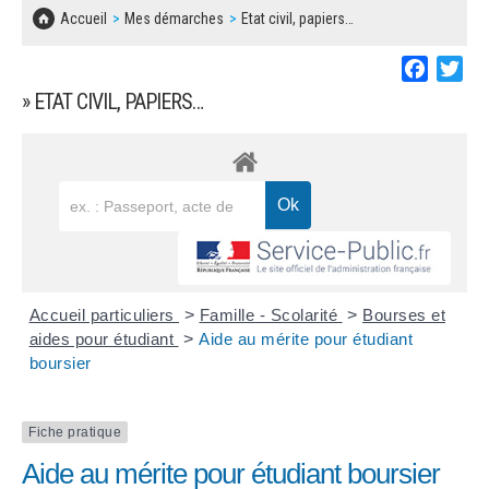
SOLIDARITÉ, LOGEMENT
MARCHÉS PUBLICS
Accueil
Mes démarches
Etat civil, papiers…
BESOIN D'UNE AIDE ?
COMMUNIQUÉS DE PRESSE
ÉTAT CIVIL, PAPIERS…
PLAN LOCAL D'URBANISME
Faceboo
Twi
LES ASSOCIATIONS
CONCERTATIONS PUBLIQUES
» ETAT CIVIL, PAPIERS…
SÉNIORS
DOCUMENT D'INFORMATION COMMUNAL
SUR LES RISQUES MAJEURS
EMPLOI
REGLEMENT LOCAL DE PUBLICITÉ
URBANISME
DECLARATION DE DEMARCHAGE
POLICE MUNICIPALE
DOSSIER DE DEMANDE DE SUBVENTION
Accueil particuliers
>
Famille - Scolarité
>
Bourses et
DECHETS
aides pour étudiant
>
Aide au mérite pour étudiant
boursier
DEMANDE DE PRÊT DE MATERIEL
SIGNALEMENTS
FICHE D'ORGANISATION MANIFESTATION
Fiche pratique
Aide au mérite pour étudiant boursier
PLAN D'ACTION MUNICIPAL