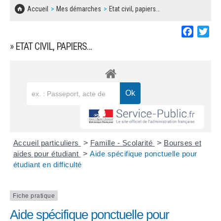
SOLIDARITÉ, LOGEMENT
MARCHÉS PUBLICS
Accueil
Mes démarches
Etat civil, papiers…
BESOIN D'UNE AIDE ?
COMMUNIQUÉS DE PRESSE
ÉTAT CIVIL, PAPIERS…
PLAN LOCAL D'URBANISME
Faceboo
Twi
LES ASSOCIATIONS
CONCERTATIONS PUBLIQUES
» ETAT CIVIL, PAPIERS…
SÉNIORS
DOCUMENT D'INFORMATION COMMUNAL
SUR LES RISQUES MAJEURS
EMPLOI
REGLEMENT LOCAL DE PUBLICITÉ
URBANISME
DECLARATION DE DEMARCHAGE
POLICE MUNICIPALE
DOSSIER DE DEMANDE DE SUBVENTION
Accueil particuliers
>
Famille - Scolarité
>
Bourses et
DECHETS
aides pour étudiant
>
Aide spécifique ponctuelle pour
étudiant en difficulté
DEMANDE DE PRÊT DE MATERIEL
SIGNALEMENTS
FICHE D'ORGANISATION MANIFESTATION
Fiche pratique
Aide spécifique ponctuelle pour
PLAN D'ACTION MUNICIPAL