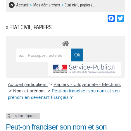
SOLIDARITÉ, LOGEMENT
MARCHÉS PUBLICS
Accueil
Mes démarches
Etat civil, papiers…
BESOIN D'UNE AIDE ?
COMMUNIQUÉS DE PRESSE
ÉTAT CIVIL, PAPIERS…
PLAN LOCAL D'URBANISME
Faceboo
Twi
LES ASSOCIATIONS
CONCERTATIONS PUBLIQUES
» ETAT CIVIL, PAPIERS…
SÉNIORS
DOCUMENT D'INFORMATION COMMUNAL
SUR LES RISQUES MAJEURS
EMPLOI
REGLEMENT LOCAL DE PUBLICITÉ
URBANISME
DECLARATION DE DEMARCHAGE
POLICE MUNICIPALE
DOSSIER DE DEMANDE DE SUBVENTION
Accueil particuliers
>
Papiers - Citoyenneté - Élections
DECHETS
>
Nom et prénom
>
Peut-on franciser son nom et son
prénom en devenant Français ?
DEMANDE DE PRÊT DE MATERIEL
SIGNALEMENTS
FICHE D'ORGANISATION MANIFESTATION
Question-réponse
Peut-on franciser son nom et son
PLAN D'ACTION MUNICIPAL