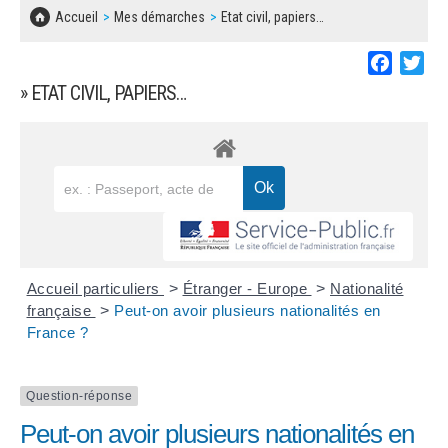
SOLIDARITÉ, LOGEMENT
MARCHÉS PUBLICS
Accueil
Mes démarches
Etat civil, papiers…
BESOIN D'UNE AIDE ?
COMMUNIQUÉS DE PRESSE
ÉTAT CIVIL, PAPIERS…
PLAN LOCAL D'URBANISME
Faceboo
Twi
LES ASSOCIATIONS
CONCERTATIONS PUBLIQUES
» ETAT CIVIL, PAPIERS…
SÉNIORS
DOCUMENT D'INFORMATION COMMUNAL
SUR LES RISQUES MAJEURS
EMPLOI
REGLEMENT LOCAL DE PUBLICITÉ
URBANISME
DECLARATION DE DEMARCHAGE
POLICE MUNICIPALE
DOSSIER DE DEMANDE DE SUBVENTION
Accueil particuliers
>
Étranger - Europe
>
Nationalité
DECHETS
française
>
Peut-on avoir plusieurs nationalités en
France ?
DEMANDE DE PRÊT DE MATERIEL
SIGNALEMENTS
FICHE D'ORGANISATION MANIFESTATION
Question-réponse
Peut-on avoir plusieurs nationalités en
PLAN D'ACTION MUNICIPAL