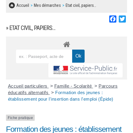
SOLIDARITÉ, LOGEMENT
MARCHÉS PUBLICS
Accueil
Mes démarches
Etat civil, papiers…
BESOIN D'UNE AIDE ?
COMMUNIQUÉS DE PRESSE
ÉTAT CIVIL, PAPIERS…
PLAN LOCAL D'URBANISME
Faceboo
Twi
LES ASSOCIATIONS
CONCERTATIONS PUBLIQUES
» ETAT CIVIL, PAPIERS…
SÉNIORS
DOCUMENT D'INFORMATION COMMUNAL
SUR LES RISQUES MAJEURS
EMPLOI
REGLEMENT LOCAL DE PUBLICITÉ
URBANISME
DECLARATION DE DEMARCHAGE
POLICE MUNICIPALE
DOSSIER DE DEMANDE DE SUBVENTION
Accueil particuliers
>
Famille - Scolarité
>
Parcours
DECHETS
éducatifs alternatifs
>
Formation des jeunes :
établissement pour l'insertion dans l'emploi (Épide)
DEMANDE DE PRÊT DE MATERIEL
SIGNALEMENTS
FICHE D'ORGANISATION MANIFESTATION
Fiche pratique
Formation des jeunes : établissement
PLAN D'ACTION MUNICIPAL