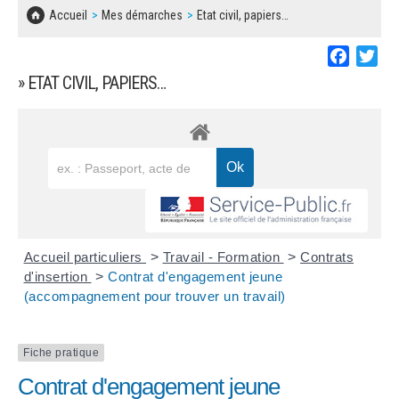
SOLIDARITÉ, LOGEMENT
MARCHÉS PUBLICS
Accueil
Mes démarches
Etat civil, papiers…
BESOIN D'UNE AIDE ?
COMMUNIQUÉS DE PRESSE
ÉTAT CIVIL, PAPIERS…
PLAN LOCAL D'URBANISME
Faceboo
Twi
LES ASSOCIATIONS
CONCERTATIONS PUBLIQUES
» ETAT CIVIL, PAPIERS…
SÉNIORS
DOCUMENT D'INFORMATION COMMUNAL
SUR LES RISQUES MAJEURS
EMPLOI
REGLEMENT LOCAL DE PUBLICITÉ
URBANISME
DECLARATION DE DEMARCHAGE
POLICE MUNICIPALE
DOSSIER DE DEMANDE DE SUBVENTION
Accueil particuliers
>
Travail - Formation
>
Contrats
DECHETS
d'insertion
>
Contrat d'engagement jeune
(accompagnement pour trouver un travail)
DEMANDE DE PRÊT DE MATERIEL
SIGNALEMENTS
FICHE D'ORGANISATION MANIFESTATION
Fiche pratique
Contrat d'engagement jeune
PLAN D'ACTION MUNICIPAL