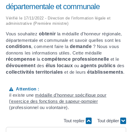
départementale et communale
ARRÊTÉS MUNICIPAUX
Vérifié le 17/11/2022 - Direction de l'information légale et
administrative (Première ministre)
DÉLIBÉRATIONS
Vous souhaitez
obtenir
la médaille d'honneur régionale,
départementale et communale et savoir quelles sont les
conditions
, comment faire la
demande
? Nous vous
donnons les informations utiles. Cette médaille
récompense
la
compétence professionnelle
et le
dévouement
des
élus locaux
ou
agents publics
des
collectivités territoriales
et de leurs
établissements
.
Attention :
il existe une
médaille d'honneur spécifique pour
l'exercice des fonctions de sapeur-pompier
(professionnel ou volontaire).
Tout replier
Tout déplier