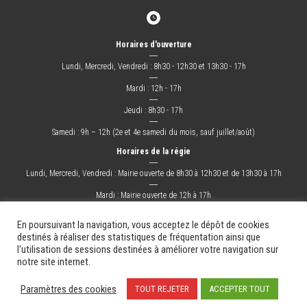
Horaires d'ouverture
―
Lundi, Mercredi, Vendredi : 8h30 - 12h30 et 13h30 - 17h
―
Mardi : 12h - 17h
―
Jeudi : 8h30 - 17h
―
Samedi : 9h – 12h (2e et 4e samedi du mois, sauf juillet/août)
Horaires de la régie
―
Lundi, Mercredi, Vendredi : Mairie ouverte de 8h30 à 12h30 et de 13h30 à 17h
―
Mardi : Mairie ouverte de 12h à 17h
―
Jeudi : Mairie ouverte de 8h30 à 17h
En poursuivant la navigation, vous acceptez le dépôt de cookies
destinés à réaliser des statistiques de fréquentation ainsi que
l'utilisation de sessions destinées à améliorer votre navigation sur
La Ville
Mes démarches
Grandir !
Sortir !
Changer !
Les docs.
notre site internet.
Mentions légales
Plan du site
Contact
Paramètres des cookies
TOUT REJETER
ACCEPTER TOUT
Création & Hébergement : Net-Conception.com