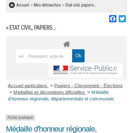
SOLIDARITÉ, LOGEMENT
MARCHÉS PUBLICS
Accueil
Mes démarches
Etat civil, papiers…
BESOIN D'UNE AIDE ?
COMMUNIQUÉS DE PRESSE
ÉTAT CIVIL, PAPIERS…
PLAN LOCAL D'URBANISME
Faceboo
Twi
LES ASSOCIATIONS
CONCERTATIONS PUBLIQUES
» ETAT CIVIL, PAPIERS…
SÉNIORS
DOCUMENT D'INFORMATION COMMUNAL
SUR LES RISQUES MAJEURS
EMPLOI
REGLEMENT LOCAL DE PUBLICITÉ
URBANISME
DECLARATION DE DEMARCHAGE
POLICE MUNICIPALE
DOSSIER DE DEMANDE DE SUBVENTION
Accueil particuliers
>
Papiers - Citoyenneté - Élections
DECHETS
>
Médailles et décorations officielles
>
Médaille
d'honneur régionale, départementale et communale
DEMANDE DE PRÊT DE MATERIEL
SIGNALEMENTS
FICHE D'ORGANISATION MANIFESTATION
Fiche pratique
Médaille d'honneur régionale,
PLAN D'ACTION MUNICIPAL