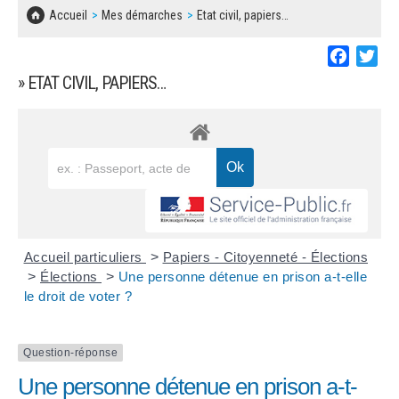
SOLIDARITÉ, LOGEMENT
MARCHÉS PUBLICS
Accueil
Mes démarches
Etat civil, papiers…
BESOIN D'UNE AIDE ?
COMMUNIQUÉS DE PRESSE
ÉTAT CIVIL, PAPIERS…
PLAN LOCAL D'URBANISME
Faceboo
Twi
LES ASSOCIATIONS
CONCERTATIONS PUBLIQUES
» ETAT CIVIL, PAPIERS…
SÉNIORS
DOCUMENT D'INFORMATION COMMUNAL
SUR LES RISQUES MAJEURS
EMPLOI
REGLEMENT LOCAL DE PUBLICITÉ
URBANISME
DECLARATION DE DEMARCHAGE
POLICE MUNICIPALE
DOSSIER DE DEMANDE DE SUBVENTION
Accueil particuliers
>
Papiers - Citoyenneté - Élections
DECHETS
>
Élections
>
Une personne détenue en prison a-t-elle
le droit de voter ?
DEMANDE DE PRÊT DE MATERIEL
SIGNALEMENTS
FICHE D'ORGANISATION MANIFESTATION
Question-réponse
Une personne détenue en prison a-t-
PLAN D'ACTION MUNICIPAL