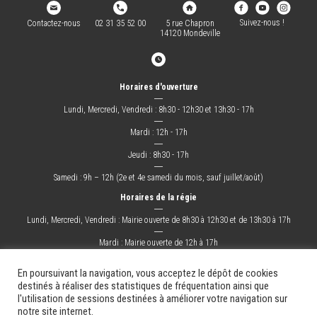
Suivez-nous !
Contactez-nous
02 31 35 52 00
5 rue Chapron
14120 Mondeville
Horaires d'ouverture
―
Lundi, Mercredi, Vendredi : 8h30 - 12h30 et 13h30 - 17h
―
Mardi : 12h - 17h
―
Jeudi : 8h30 - 17h
―
Samedi : 9h – 12h (2e et 4e samedi du mois, sauf juillet/août)
Horaires de la régie
―
Lundi, Mercredi, Vendredi : Mairie ouverte de 8h30 à 12h30 et de 13h30 à 17h
―
Mardi : Mairie ouverte de 12h à 17h
―
Jeudi : Mairie ouverte de 8h30 à 17h
En poursuivant la navigation, vous acceptez le dépôt de cookies
destinés à réaliser des statistiques de fréquentation ainsi que
l'utilisation de sessions destinées à améliorer votre navigation sur
La Ville
Mes démarches
Grandir !
Sortir !
Changer !
Les docs.
notre site internet.