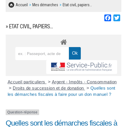
SOLIDARITÉ, LOGEMENT
MARCHÉS PUBLICS
Accueil
Mes démarches
Etat civil, papiers…
BESOIN D'UNE AIDE ?
COMMUNIQUÉS DE PRESSE
ÉTAT CIVIL, PAPIERS…
PLAN LOCAL D'URBANISME
Faceboo
Twi
LES ASSOCIATIONS
CONCERTATIONS PUBLIQUES
» ETAT CIVIL, PAPIERS…
SÉNIORS
DOCUMENT D'INFORMATION COMMUNAL
SUR LES RISQUES MAJEURS
EMPLOI
REGLEMENT LOCAL DE PUBLICITÉ
URBANISME
DECLARATION DE DEMARCHAGE
POLICE MUNICIPALE
DOSSIER DE DEMANDE DE SUBVENTION
Accueil particuliers
>
Argent - Impôts - Consommation
DECHETS
>
Droits de succession et de donation
>
Quelles sont
les démarches fiscales à faire pour un don manuel ?
DEMANDE DE PRÊT DE MATERIEL
SIGNALEMENTS
FICHE D'ORGANISATION MANIFESTATION
Question-réponse
Quelles sont les démarches fiscales à
PLAN D'ACTION MUNICIPAL