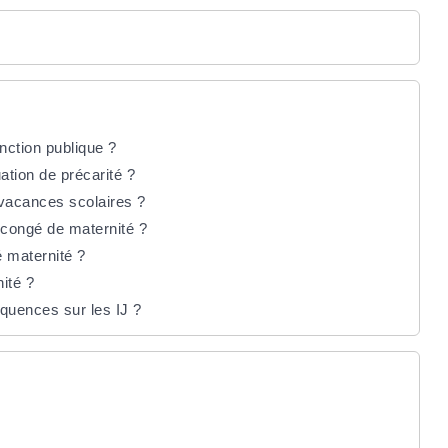
nction publique ?
tion de précarité ?
 vacances scolaires ?
 congé de maternité ?
 maternité ?
ité ?
quences sur les IJ ?