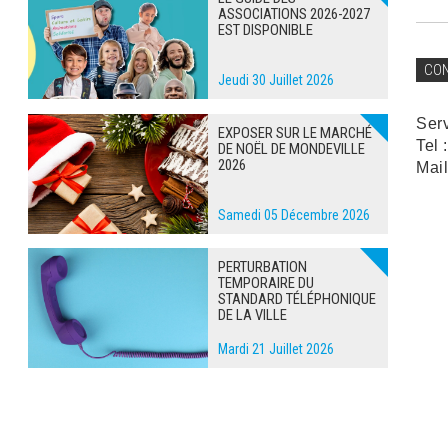
ASSOCIATIONS 2026-2027
EST DISPONIBLE
CO
Jeudi 30 Juillet 2026
Ser
EXPOSER SUR LE MARCHÉ
Tel 
DE NOËL DE MONDEVILLE
2026
Mail
Samedi 05 Décembre 2026
PERTURBATION
TEMPORAIRE DU
STANDARD TÉLÉPHONIQUE
DE LA VILLE
Mardi 21 Juillet 2026