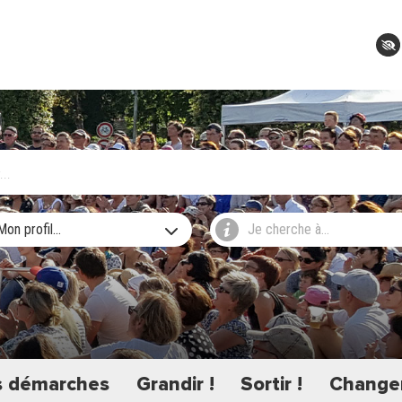
Mon profil...
Je cherche à...
 démarches
Grandir !
Sortir !
Changer