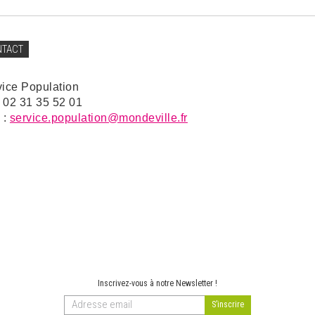
NTACT
vice Population
: 02 31 35 52 01
 :
service.population@mondeville.fr
Inscrivez-vous à notre Newsletter !