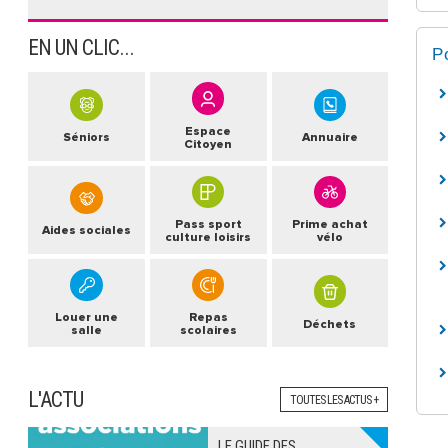
EN UN CLIC...
P
Espace
Séniors
Annuaire
Citoyen
Pass sport
Prime achat
Aides sociales
culture loisirs
vélo
Louer une
Repas
Déchets
salle
scolaires
L'ACTU
TOUTES LES ACTUS +
LE GUIDE DES