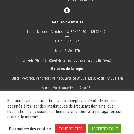
Horaires d'ouverture
―
Lundi, Mercredi, Vendredi : 8h30 - 12h30 et 13h30 - 17h
―
Mardi : 12h - 17h
―
Jeudi : 8h30 - 17h
―
Samedi : 9h – 12h (2e et 4e samedi du mois, sauf juillet/août)
Horaires de la régie
―
Lundi, Mercredi, Vendredi : Mairie ouverte de 8h30 à 12h30 et de 13h30 à 17h
―
Mardi : Mairie ouverte de 12h à 17h
―
Jeudi : Mairie ouverte de 8h30 à 17h
En poursuivant la navigation, vous acceptez le dépôt de cookies
destinés à réaliser des statistiques de fréquentation ainsi que
l'utilisation de sessions destinées à améliorer votre navigation sur
La Ville
Mes démarches
Grandir !
Sortir !
Changer !
Les docs.
notre site internet.
Mentions légales
Plan du site
Contact
Paramètres des cookies
TOUT REJETER
ACCEPTER TOUT