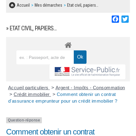
SOLIDARITÉ, LOGEMENT
MARCHÉS PUBLICS
Accueil
Mes démarches
Etat civil, papiers…
BESOIN D'UNE AIDE ?
COMMUNIQUÉS DE PRESSE
ÉTAT CIVIL, PAPIERS…
PLAN LOCAL D'URBANISME
Faceboo
Twi
LES ASSOCIATIONS
CONCERTATIONS PUBLIQUES
» ETAT CIVIL, PAPIERS…
SÉNIORS
DOCUMENT D'INFORMATION COMMUNAL
SUR LES RISQUES MAJEURS
EMPLOI
REGLEMENT LOCAL DE PUBLICITÉ
URBANISME
DECLARATION DE DEMARCHAGE
POLICE MUNICIPALE
DOSSIER DE DEMANDE DE SUBVENTION
Accueil particuliers
>
Argent - Impôts - Consommation
DECHETS
>
Crédit immobilier
>
Comment obtenir un contrat
d'assurance emprunteur pour un crédit immobilier ?
DEMANDE DE PRÊT DE MATERIEL
SIGNALEMENTS
FICHE D'ORGANISATION MANIFESTATION
Question-réponse
Comment obtenir un contrat
PLAN D'ACTION MUNICIPAL