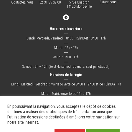
Suivez-nous !
Contactez-nous
02 31 35 52 00
5 rue Chapron
14120 Mondeville
Horaires d'ouverture
―
Lundi, Mercredi, Vendredi : 8h30 - 12h30 et 13h30 - 17h
―
Mardi : 12h - 17h
―
Jeudi : 8h30 - 17h
―
Samedi : 9h – 12h (2e et 4e samedi du mois, sauf juillet/août)
Horaires de la régie
―
Lundi, Mercredi, Vendredi : Mairie ouverte de 8h30 à 12h30 et de 13h30 à 17h
―
Mardi : Mairie ouverte de 12h à 17h
―
Jeudi : Mairie ouverte de 8h30 à 17h
En poursuivant la navigation, vous acceptez le dépôt de cookies
destinés à réaliser des statistiques de fréquentation ainsi que
l'utilisation de sessions destinées à améliorer votre navigation sur
La Ville
Mes démarches
Grandir !
Sortir !
Changer !
Les docs.
notre site internet.
Mentions légales
Plan du site
Contact