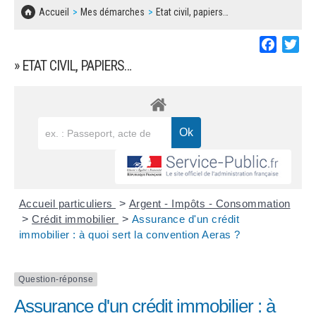
SOLIDARITÉ, LOGEMENT
MARCHÉS PUBLICS
Accueil
Mes démarches
Etat civil, papiers…
BESOIN D'UNE AIDE ?
COMMUNIQUÉS DE PRESSE
ÉTAT CIVIL, PAPIERS…
PLAN LOCAL D'URBANISME
Faceboo
Twi
LES ASSOCIATIONS
CONCERTATIONS PUBLIQUES
» ETAT CIVIL, PAPIERS…
SÉNIORS
DOCUMENT D'INFORMATION COMMUNAL
SUR LES RISQUES MAJEURS
EMPLOI
REGLEMENT LOCAL DE PUBLICITÉ
URBANISME
DECLARATION DE DEMARCHAGE
POLICE MUNICIPALE
DOSSIER DE DEMANDE DE SUBVENTION
Accueil particuliers
>
Argent - Impôts - Consommation
DECHETS
>
Crédit immobilier
>
Assurance d'un crédit
immobilier : à quoi sert la convention Aeras ?
DEMANDE DE PRÊT DE MATERIEL
SIGNALEMENTS
FICHE D'ORGANISATION MANIFESTATION
Question-réponse
Assurance d'un crédit immobilier : à
PLAN D'ACTION MUNICIPAL