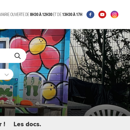
 MAIRIE OUVERTE DE
8H30 À 12H30
ET DE
13H30 À 17H
 !
Les docs.