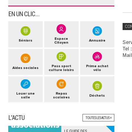
EN UN CLIC...
CO
Espace
Séniors
Annuaire
Ser
Citoyen
Tel 
Mail
Pass sport
Prime achat
Aides sociales
culture loisirs
vélo
Louer une
Repas
Déchets
salle
scolaires
L'ACTU
TOUTES LES ACTUS +
LE GUIDE DES