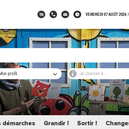
VENDREDI 07 AOÛT 2026
,
Mon profil...
Je cherche à...
 démarches
Grandir !
Sortir !
Changer