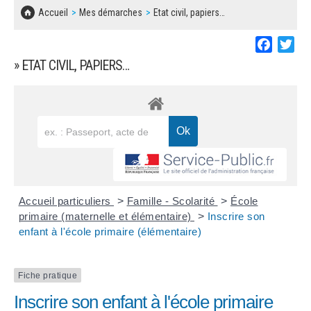
SOLIDARITÉ, LOGEMENT
MARCHÉS PUBLICS
Accueil
Mes démarches
Etat civil, papiers…
BESOIN D'UNE AIDE ?
COMMUNIQUÉS DE PRESSE
ÉTAT CIVIL, PAPIERS…
PLAN LOCAL D'URBANISME
Faceboo
Twi
LES ASSOCIATIONS
CONCERTATIONS PUBLIQUES
» ETAT CIVIL, PAPIERS…
SÉNIORS
DOCUMENT D'INFORMATION COMMUNAL
SUR LES RISQUES MAJEURS
EMPLOI
REGLEMENT LOCAL DE PUBLICITÉ
URBANISME
DECLARATION DE DEMARCHAGE
POLICE MUNICIPALE
DOSSIER DE DEMANDE DE SUBVENTION
Accueil particuliers
>
Famille - Scolarité
>
École
DECHETS
primaire (maternelle et élémentaire)
>
Inscrire son
enfant à l'école primaire (élémentaire)
DEMANDE DE PRÊT DE MATERIEL
SIGNALEMENTS
FICHE D'ORGANISATION MANIFESTATION
Fiche pratique
Inscrire son enfant à l'école primaire
PLAN D'ACTION MUNICIPAL