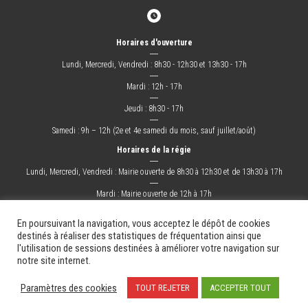
Horaires d'ouverture
―
Lundi, Mercredi, Vendredi : 8h30 - 12h30 et 13h30 - 17h
―
Mardi : 12h - 17h
―
Jeudi : 8h30 - 17h
―
Samedi : 9h – 12h (2e et 4e samedi du mois, sauf juillet/août)
Horaires de la régie
―
Lundi, Mercredi, Vendredi : Mairie ouverte de 8h30 à 12h30 et de 13h30 à 17h
―
Mardi : Mairie ouverte de 12h à 17h
―
Jeudi : Mairie ouverte de 8h30 à 17h
En poursuivant la navigation, vous acceptez le dépôt de cookies
destinés à réaliser des statistiques de fréquentation ainsi que
l'utilisation de sessions destinées à améliorer votre navigation sur
La Ville
Mes démarches
Grandir !
Sortir !
Changer !
Les docs.
notre site internet.
Mentions légales
Plan du site
Contact
Paramètres des cookies
TOUT REJETER
ACCEPTER TOUT
Création & Hébergement : Net-Conception.com