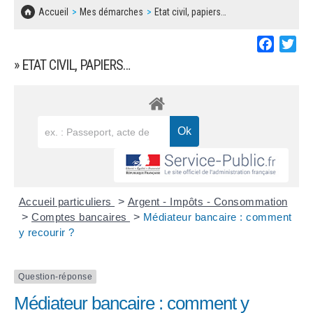
SOLIDARITÉ, LOGEMENT
MARCHÉS PUBLICS
Accueil
Mes démarches
Etat civil, papiers…
BESOIN D'UNE AIDE ?
COMMUNIQUÉS DE PRESSE
ÉTAT CIVIL, PAPIERS…
PLAN LOCAL D'URBANISME
Faceboo
Twi
LES ASSOCIATIONS
CONCERTATIONS PUBLIQUES
» ETAT CIVIL, PAPIERS…
SÉNIORS
DOCUMENT D'INFORMATION COMMUNAL
SUR LES RISQUES MAJEURS
EMPLOI
REGLEMENT LOCAL DE PUBLICITÉ
URBANISME
DECLARATION DE DEMARCHAGE
POLICE MUNICIPALE
DOSSIER DE DEMANDE DE SUBVENTION
Accueil particuliers
>
Argent - Impôts - Consommation
DECHETS
>
Comptes bancaires
>
Médiateur bancaire : comment
y recourir ?
DEMANDE DE PRÊT DE MATERIEL
SIGNALEMENTS
FICHE D'ORGANISATION MANIFESTATION
Question-réponse
Médiateur bancaire : comment y
PLAN D'ACTION MUNICIPAL