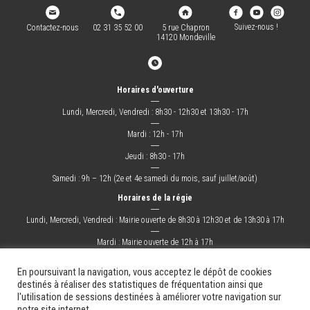
Suivez-nous !
Contactez-nous
02 31 35 52 00
5 rue Chapron
14120 Mondeville
Horaires d'ouverture
―
Lundi, Mercredi, Vendredi : 8h30 - 12h30 et 13h30 - 17h
―
Mardi : 12h - 17h
―
Jeudi : 8h30 - 17h
―
Samedi : 9h – 12h (2e et 4e samedi du mois, sauf juillet/août)
Horaires de la régie
―
Lundi, Mercredi, Vendredi : Mairie ouverte de 8h30 à 12h30 et de 13h30 à 17h
―
Mardi : Mairie ouverte de 12h à 17h
―
Jeudi : Mairie ouverte de 8h30 à 17h
En poursuivant la navigation, vous acceptez le dépôt de cookies
destinés à réaliser des statistiques de fréquentation ainsi que
l'utilisation de sessions destinées à améliorer votre navigation sur
La Ville
Mes démarches
Grandir !
Sortir !
Changer !
Les docs.
notre site internet.