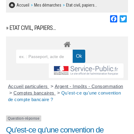
SOLIDARITÉ, LOGEMENT
MARCHÉS PUBLICS
Accueil
Mes démarches
Etat civil, papiers…
BESOIN D'UNE AIDE ?
COMMUNIQUÉS DE PRESSE
ÉTAT CIVIL, PAPIERS…
PLAN LOCAL D'URBANISME
Faceboo
Twi
LES ASSOCIATIONS
CONCERTATIONS PUBLIQUES
» ETAT CIVIL, PAPIERS…
SÉNIORS
DOCUMENT D'INFORMATION COMMUNAL
SUR LES RISQUES MAJEURS
EMPLOI
REGLEMENT LOCAL DE PUBLICITÉ
URBANISME
DECLARATION DE DEMARCHAGE
POLICE MUNICIPALE
DOSSIER DE DEMANDE DE SUBVENTION
Accueil particuliers
>
Argent - Impôts - Consommation
DECHETS
>
Comptes bancaires
>
Qu'est-ce qu'une convention
de compte bancaire ?
DEMANDE DE PRÊT DE MATERIEL
SIGNALEMENTS
FICHE D'ORGANISATION MANIFESTATION
Question-réponse
Qu'est-ce qu'une convention de
PLAN D'ACTION MUNICIPAL