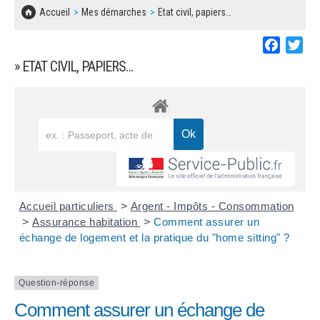
SOLIDARITÉ, LOGEMENT
MARCHÉS PUBLICS
Accueil
Mes démarches
Etat civil, papiers…
BESOIN D'UNE AIDE ?
COMMUNIQUÉS DE PRESSE
ÉTAT CIVIL, PAPIERS…
PLAN LOCAL D'URBANISME
Faceboo
Twi
LES ASSOCIATIONS
CONCERTATIONS PUBLIQUES
» ETAT CIVIL, PAPIERS…
SÉNIORS
DOCUMENT D'INFORMATION COMMUNAL
SUR LES RISQUES MAJEURS
EMPLOI
REGLEMENT LOCAL DE PUBLICITÉ
URBANISME
DECLARATION DE DEMARCHAGE
POLICE MUNICIPALE
DOSSIER DE DEMANDE DE SUBVENTION
Accueil particuliers
>
Argent - Impôts - Consommation
DECHETS
>
Assurance habitation
>
Comment assurer un
échange de logement et la pratique du "home sitting" ?
DEMANDE DE PRÊT DE MATERIEL
SIGNALEMENTS
FICHE D'ORGANISATION MANIFESTATION
Question-réponse
Comment assurer un échange de
PLAN D'ACTION MUNICIPAL