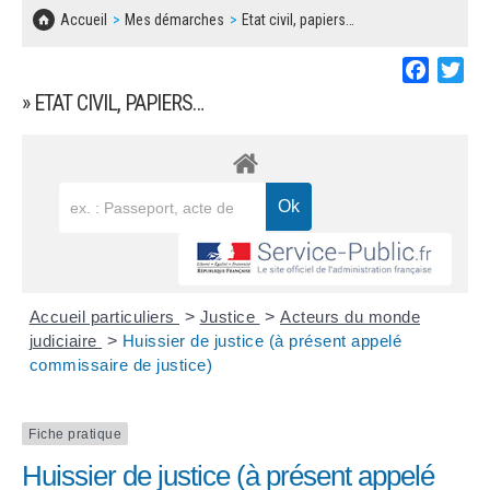
SOLIDARITÉ, LOGEMENT
MARCHÉS PUBLICS
Accueil
Mes démarches
Etat civil, papiers…
BESOIN D'UNE AIDE ?
COMMUNIQUÉS DE PRESSE
ÉTAT CIVIL, PAPIERS…
PLAN LOCAL D'URBANISME
Faceboo
Twi
LES ASSOCIATIONS
CONCERTATIONS PUBLIQUES
» ETAT CIVIL, PAPIERS…
SÉNIORS
DOCUMENT D'INFORMATION COMMUNAL
SUR LES RISQUES MAJEURS
EMPLOI
REGLEMENT LOCAL DE PUBLICITÉ
URBANISME
DECLARATION DE DEMARCHAGE
POLICE MUNICIPALE
DOSSIER DE DEMANDE DE SUBVENTION
Accueil particuliers
>
Justice
>
Acteurs du monde
DECHETS
judiciaire
>
Huissier de justice (à présent appelé
commissaire de justice)
DEMANDE DE PRÊT DE MATERIEL
SIGNALEMENTS
FICHE D'ORGANISATION MANIFESTATION
Fiche pratique
Huissier de justice (à présent appelé
PLAN D'ACTION MUNICIPAL