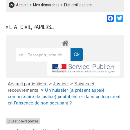
SOLIDARITÉ, LOGEMENT
MARCHÉS PUBLICS
Accueil
Mes démarches
Etat civil, papiers…
BESOIN D'UNE AIDE ?
COMMUNIQUÉS DE PRESSE
ÉTAT CIVIL, PAPIERS…
PLAN LOCAL D'URBANISME
Faceboo
Twi
LES ASSOCIATIONS
CONCERTATIONS PUBLIQUES
» ETAT CIVIL, PAPIERS…
SÉNIORS
DOCUMENT D'INFORMATION COMMUNAL
SUR LES RISQUES MAJEURS
EMPLOI
REGLEMENT LOCAL DE PUBLICITÉ
URBANISME
DECLARATION DE DEMARCHAGE
POLICE MUNICIPALE
DOSSIER DE DEMANDE DE SUBVENTION
Accueil particuliers
>
Justice
>
Saisies et
DECHETS
recouvrements
>
Un huissier (à présent appelé
commissaire de justice) peut-il entrer dans un logement
DEMANDE DE PRÊT DE MATERIEL
en l'absence de son occupant ?
SIGNALEMENTS
FICHE D'ORGANISATION MANIFESTATION
Question-réponse
PLAN D'ACTION MUNICIPAL