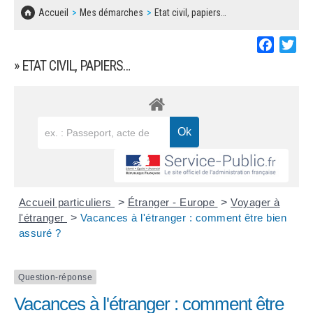
SOLIDARITÉ, LOGEMENT
MARCHÉS PUBLICS
Accueil
Mes démarches
Etat civil, papiers…
BESOIN D'UNE AIDE ?
COMMUNIQUÉS DE PRESSE
ÉTAT CIVIL, PAPIERS…
PLAN LOCAL D'URBANISME
Faceboo
Twi
LES ASSOCIATIONS
CONCERTATIONS PUBLIQUES
» ETAT CIVIL, PAPIERS…
SÉNIORS
DOCUMENT D'INFORMATION COMMUNAL
SUR LES RISQUES MAJEURS
EMPLOI
REGLEMENT LOCAL DE PUBLICITÉ
URBANISME
DECLARATION DE DEMARCHAGE
POLICE MUNICIPALE
DOSSIER DE DEMANDE DE SUBVENTION
Accueil particuliers
>
Étranger - Europe
>
Voyager à
DECHETS
l'étranger
>
Vacances à l'étranger : comment être bien
assuré ?
DEMANDE DE PRÊT DE MATERIEL
SIGNALEMENTS
FICHE D'ORGANISATION MANIFESTATION
Question-réponse
Vacances à l'étranger : comment être
PLAN D'ACTION MUNICIPAL