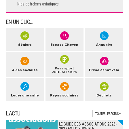
Nids de frelons asiatiques
EN UN CLIC...
Séniors
Espace Citoyen
Annuaire
Pass sport
Aides sociales
Prime achat vélo
culture loisirs
Louer une salle
Repas scolaires
Déchets
L'ACTU
TOUTES LES ACTUS +
LE GUIDE DES ASSOCIATIONS 2026-
2027 EST DISPONIBLE