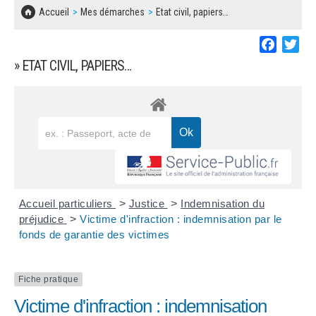
SOLIDARITÉ, LOGEMENT
MARCHÉS PUBLICS
Accueil
Mes démarches
Etat civil, papiers…
BESOIN D'UNE AIDE ?
COMMUNIQUÉS DE PRESSE
ÉTAT CIVIL, PAPIERS…
PLAN LOCAL D'URBANISME
Faceboo
Twi
LES ASSOCIATIONS
CONCERTATIONS PUBLIQUES
» ETAT CIVIL, PAPIERS…
SÉNIORS
DOCUMENT D'INFORMATION COMMUNAL
SUR LES RISQUES MAJEURS
EMPLOI
REGLEMENT LOCAL DE PUBLICITÉ
URBANISME
DECLARATION DE DEMARCHAGE
POLICE MUNICIPALE
DOSSIER DE DEMANDE DE SUBVENTION
Accueil particuliers
>
Justice
>
Indemnisation du
DECHETS
préjudice
>
Victime d'infraction : indemnisation par le
fonds de garantie des victimes
DEMANDE DE PRÊT DE MATERIEL
SIGNALEMENTS
FICHE D'ORGANISATION MANIFESTATION
Fiche pratique
Victime d'infraction : indemnisation
PLAN D'ACTION MUNICIPAL