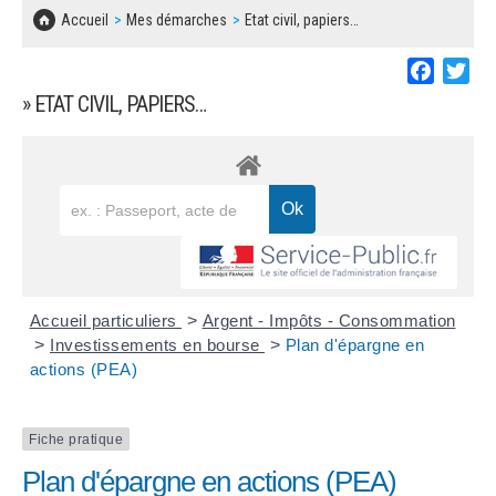
SOLIDARITÉ, LOGEMENT
MARCHÉS PUBLICS
Accueil
Mes démarches
Etat civil, papiers…
BESOIN D'UNE AIDE ?
COMMUNIQUÉS DE PRESSE
ÉTAT CIVIL, PAPIERS…
PLAN LOCAL D'URBANISME
Faceboo
Twi
LES ASSOCIATIONS
CONCERTATIONS PUBLIQUES
» ETAT CIVIL, PAPIERS…
SÉNIORS
DOCUMENT D'INFORMATION COMMUNAL
SUR LES RISQUES MAJEURS
EMPLOI
REGLEMENT LOCAL DE PUBLICITÉ
URBANISME
DECLARATION DE DEMARCHAGE
POLICE MUNICIPALE
DOSSIER DE DEMANDE DE SUBVENTION
Accueil particuliers
>
Argent - Impôts - Consommation
DECHETS
>
Investissements en bourse
>
Plan d'épargne en
actions (PEA)
DEMANDE DE PRÊT DE MATERIEL
SIGNALEMENTS
FICHE D'ORGANISATION MANIFESTATION
Fiche pratique
Plan d'épargne en actions (PEA)
PLAN D'ACTION MUNICIPAL