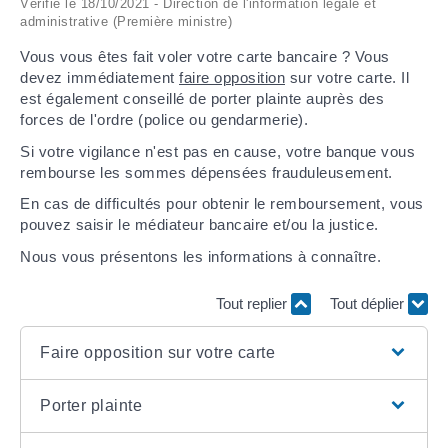
Vérifié le 18/10/2021 - Direction de l'information légale et
administrative (Première ministre)
ARRÊTÉS MUNICIPAUX
Vous vous êtes fait voler votre carte bancaire ? Vous
devez immédiatement
faire opposition
sur votre carte. Il
DÉLIBÉRATIONS
est également conseillé de porter plainte auprès des
forces de l'ordre (police ou gendarmerie).
Si votre vigilance n'est pas en cause, votre banque vous
rembourse les sommes dépensées frauduleusement.
En cas de difficultés pour obtenir le remboursement, vous
pouvez saisir le médiateur bancaire et/ou la justice.
Nous vous présentons les informations à connaître.
Tout replier
Tout déplier
Faire opposition sur votre carte
Porter plainte