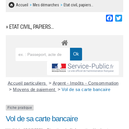
SOLIDARITÉ, LOGEMENT
MARCHÉS PUBLICS
Accueil
Mes démarches
Etat civil, papiers…
BESOIN D'UNE AIDE ?
COMMUNIQUÉS DE PRESSE
ÉTAT CIVIL, PAPIERS…
PLAN LOCAL D'URBANISME
Faceboo
Twi
LES ASSOCIATIONS
CONCERTATIONS PUBLIQUES
» ETAT CIVIL, PAPIERS…
SÉNIORS
DOCUMENT D'INFORMATION COMMUNAL
SUR LES RISQUES MAJEURS
EMPLOI
REGLEMENT LOCAL DE PUBLICITÉ
URBANISME
DECLARATION DE DEMARCHAGE
POLICE MUNICIPALE
DOSSIER DE DEMANDE DE SUBVENTION
Accueil particuliers
>
Argent - Impôts - Consommation
DECHETS
>
Moyens de paiement
>
Vol de sa carte bancaire
DEMANDE DE PRÊT DE MATERIEL
SIGNALEMENTS
Fiche pratique
FICHE D'ORGANISATION MANIFESTATION
Vol de sa carte bancaire
PLAN D'ACTION MUNICIPAL