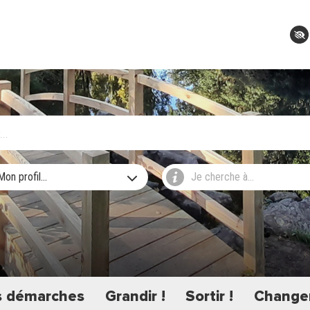
Mon profil...
Je cherche à...
 démarches
Grandir !
Sortir !
Changer