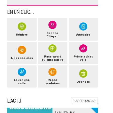
EN UN CLIC...
Espace
Séniors
Annuaire
Citoyen
Pass sport
Prime achat
Aides sociales
culture loisirs
vélo
Louer une
Repas
Déchets
salle
scolaires
L'ACTU
TOUTES LES ACTUS +
LE GUIDE DES