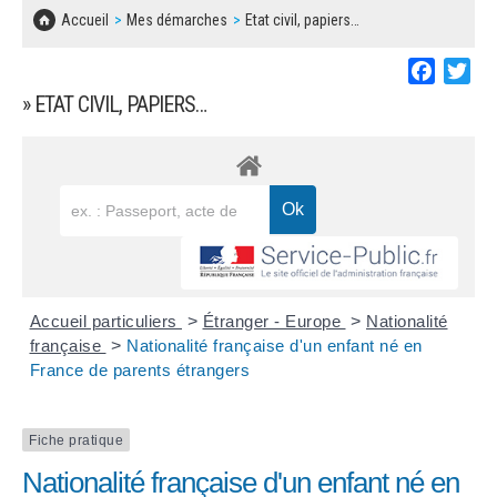
SOLIDARITÉ, LOGEMENT
MARCHÉS PUBLICS
Accueil
Mes démarches
Etat civil, papiers…
BESOIN D'UNE AIDE ?
COMMUNIQUÉS DE PRESSE
ÉTAT CIVIL, PAPIERS…
PLAN LOCAL D'URBANISME
Faceboo
Twi
LES ASSOCIATIONS
CONCERTATIONS PUBLIQUES
» ETAT CIVIL, PAPIERS…
SÉNIORS
DOCUMENT D'INFORMATION COMMUNAL
SUR LES RISQUES MAJEURS
EMPLOI
REGLEMENT LOCAL DE PUBLICITÉ
URBANISME
DECLARATION DE DEMARCHAGE
POLICE MUNICIPALE
DOSSIER DE DEMANDE DE SUBVENTION
Accueil particuliers
>
Étranger - Europe
>
Nationalité
DECHETS
française
>
Nationalité française d'un enfant né en
France de parents étrangers
DEMANDE DE PRÊT DE MATERIEL
SIGNALEMENTS
FICHE D'ORGANISATION MANIFESTATION
Fiche pratique
Nationalité française d'un enfant né en
PLAN D'ACTION MUNICIPAL