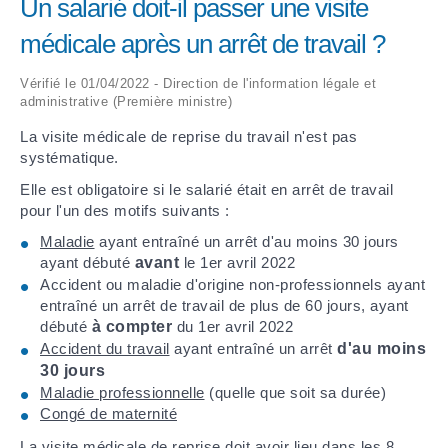
Un salarié doit-il passer une visite
médicale après un arrêt de travail ?
ARRÊTÉS MUNICIPAUX
Vérifié le 01/04/2022 - Direction de l'information légale et
DÉLIBÉRATIONS
administrative (Première ministre)
La visite médicale de reprise du travail n'est pas
systématique.
Elle est obligatoire si le salarié était en arrêt de travail
pour l'un des motifs suivants :
Maladie
ayant entraîné un arrêt d'au moins 30 jours
ayant débuté
avant
le 1
er
avril 2022
Accident ou maladie d'origine non-professionnels ayant
entraîné un arrêt de travail de plus de 60 jours, ayant
débuté
à compter
du 1er avril 2022
Accident du travail
ayant entraîné un arrêt
d'au moins
30 jours
Maladie professionnelle
(quelle que soit sa durée)
Congé de maternité
La visite médicale de reprise doit avoir lieu dans les 8