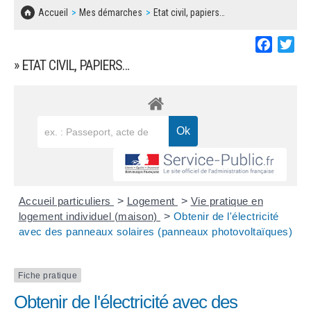
SOLIDARITÉ, LOGEMENT
MARCHÉS PUBLICS
Accueil
Mes démarches
Etat civil, papiers…
BESOIN D'UNE AIDE ?
COMMUNIQUÉS DE PRESSE
ÉTAT CIVIL, PAPIERS…
PLAN LOCAL D'URBANISME
Faceboo
Twi
LES ASSOCIATIONS
CONCERTATIONS PUBLIQUES
» ETAT CIVIL, PAPIERS…
SÉNIORS
DOCUMENT D'INFORMATION COMMUNAL
SUR LES RISQUES MAJEURS
EMPLOI
REGLEMENT LOCAL DE PUBLICITÉ
URBANISME
DECLARATION DE DEMARCHAGE
POLICE MUNICIPALE
DOSSIER DE DEMANDE DE SUBVENTION
Accueil particuliers
>
Logement
>
Vie pratique en
DECHETS
logement individuel (maison)
>
Obtenir de l'électricité
avec des panneaux solaires (panneaux photovoltaïques)
DEMANDE DE PRÊT DE MATERIEL
SIGNALEMENTS
FICHE D'ORGANISATION MANIFESTATION
Fiche pratique
Obtenir de l'électricité avec des
PLAN D'ACTION MUNICIPAL