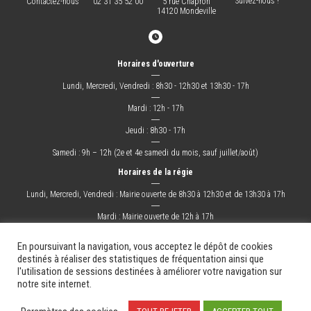
Suivez-nous !
Contactez-nous
02 31 35 52 00
5 rue Chapron
14120 Mondeville
Horaires d'ouverture
―
Lundi, Mercredi, Vendredi : 8h30 - 12h30 et 13h30 - 17h
―
Mardi : 12h - 17h
―
Jeudi : 8h30 - 17h
―
Samedi : 9h – 12h (2e et 4e samedi du mois, sauf juillet/août)
Horaires de la régie
―
Lundi, Mercredi, Vendredi : Mairie ouverte de 8h30 à 12h30 et de 13h30 à 17h
―
Mardi : Mairie ouverte de 12h à 17h
―
Jeudi : Mairie ouverte de 8h30 à 17h
En poursuivant la navigation, vous acceptez le dépôt de cookies
destinés à réaliser des statistiques de fréquentation ainsi que
l'utilisation de sessions destinées à améliorer votre navigation sur
La Ville
Mes démarches
Grandir !
Sortir !
Changer !
Les docs.
notre site internet.
Mentions légales
Plan du site
Contact