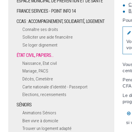
ESPACE MUNICIPAL DE PRÉVENTION ET DE SANTÉ
C
B
FRANCE SERVICES - POINT INFO 14
Pour
CCAS : ACCOMPAGNEMENT, SOLIDARITÉ, LOGEMENT
Connaître ses droits
Solliciter une aide financière
Vo
Se loger dignement
vo
ÉTAT CIVIL, PAPIERS…
Naissance, Etat civil
Vous
cent
Mariage, PACS
Décès, Cimetière
Pend
CFA
Carte nationale d'identité - Passeport
Elections, recensements
Le d
prog
SÉNIORS
Animations Séniors
Bien vivre à domicile
si
Trouver un logement adapté