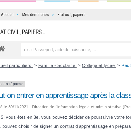
Accueil
Mes démarches
Etat civil, papiers…
TAT CIVIL, PAPIERS…
ueil particuliers
>
Famille - Scolarité
>
Collège et lycée
>
Peut
stion-réponse
ut-on entrer en apprentissage après la cla
ié le 30/11/2021 - Direction de l'information légale et administrative (Pr
 Si vous êtes en 3
e
, vous pouvez décider de poursuivre votre fo
 pouvez choisir de signer un
contrat d'apprentissage
en préparan