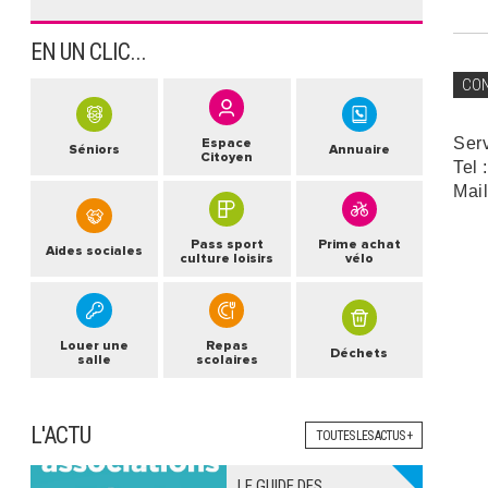
EN UN CLIC...
CO
Ser
Espace
Séniors
Annuaire
Citoyen
Tel 
Mail
Pass sport
Prime achat
Aides sociales
culture loisirs
vélo
Louer une
Repas
Déchets
salle
scolaires
L'ACTU
TOUTES LES ACTUS +
LE GUIDE DES