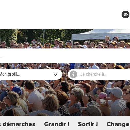
Mon profil...
Je cherche à...
 démarches
Grandir !
Sortir !
Changer