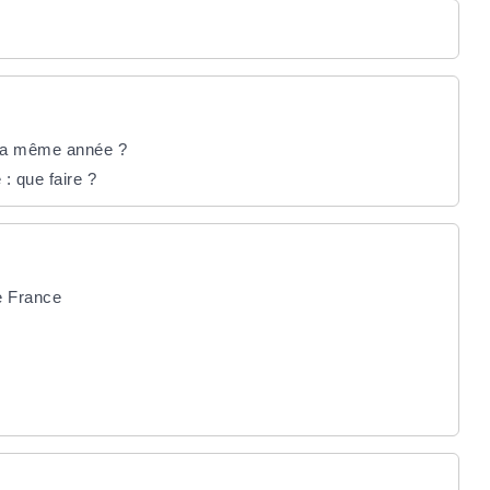
er la même année ?
 : que faire ?
de France