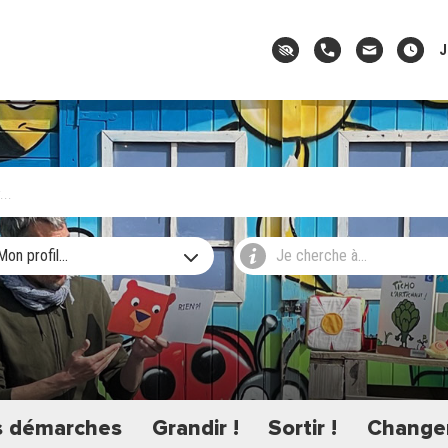
J
Mon profil...
Je cherche à...
 démarches
Grandir !
Sortir !
Changer