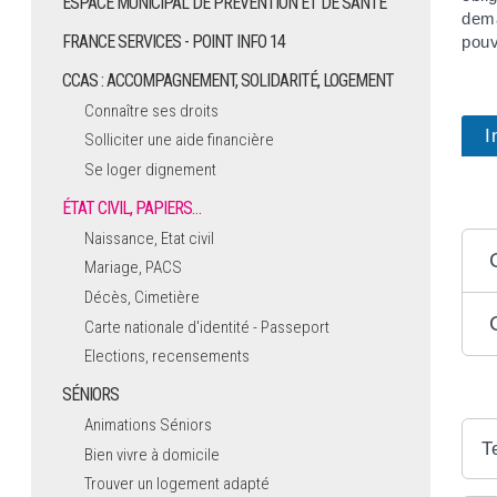
ESPACE MUNICIPAL DE PRÉVENTION ET DE SANTÉ
dema
FRANCE SERVICES - POINT INFO 14
pouv
CCAS : ACCOMPAGNEMENT, SOLIDARITÉ, LOGEMENT
Connaître ses droits
I
Solliciter une aide financière
Se loger dignement
ÉTAT CIVIL, PAPIERS…
Naissance, Etat civil
Mariage, PACS
Décès, Cimetière
Carte nationale d'identité - Passeport
Elections, recensements
SÉNIORS
Animations Séniors
T
Bien vivre à domicile
Trouver un logement adapté