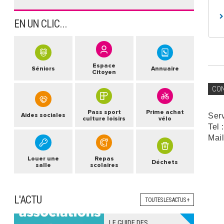
EN UN CLIC...
Espace
Séniors
Annuaire
Citoyen
CO
Pass sport
Prime achat
Ser
Aides sociales
culture loisirs
vélo
Tel 
Mail
Louer une
Repas
Déchets
salle
scolaires
L'ACTU
TOUTES LES ACTUS +
LE GUIDE DES