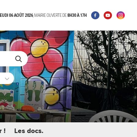
EUDI 06 AOÛT 2026
, MAIRIE OUVERTE DE
8H30
À 17H
 !
Les docs.