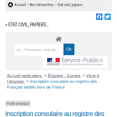
SOLIDARITÉ, LOGEMENT
MARCHÉS PUBLICS
Accueil
Mes démarches
Etat civil, papiers…
BESOIN D'UNE AIDE ?
COMMUNIQUÉS DE PRESSE
ÉTAT CIVIL, PAPIERS…
PLAN LOCAL D'URBANISME
Faceboo
Twi
LES ASSOCIATIONS
CONCERTATIONS PUBLIQUES
» ETAT CIVIL, PAPIERS…
SÉNIORS
DOCUMENT D'INFORMATION COMMUNAL
SUR LES RISQUES MAJEURS
EMPLOI
REGLEMENT LOCAL DE PUBLICITÉ
URBANISME
DECLARATION DE DEMARCHAGE
POLICE MUNICIPALE
DOSSIER DE DEMANDE DE SUBVENTION
Accueil particuliers
>
Étranger - Europe
>
Vivre à
DECHETS
l'étranger
>
Inscription consulaire au registre des
Français établis hors de France
DEMANDE DE PRÊT DE MATERIEL
SIGNALEMENTS
FICHE D'ORGANISATION MANIFESTATION
Fiche pratique
Inscription consulaire au registre des
PLAN D'ACTION MUNICIPAL