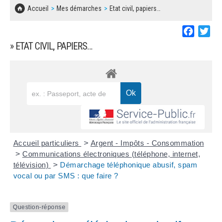
SOLIDARITÉ, LOGEMENT
MARCHÉS PUBLICS
Accueil
Mes démarches
Etat civil, papiers…
BESOIN D'UNE AIDE ?
COMMUNIQUÉS DE PRESSE
ÉTAT CIVIL, PAPIERS…
PLAN LOCAL D'URBANISME
Faceboo
Twi
LES ASSOCIATIONS
CONCERTATIONS PUBLIQUES
» ETAT CIVIL, PAPIERS…
SÉNIORS
DOCUMENT D'INFORMATION COMMUNAL
SUR LES RISQUES MAJEURS
EMPLOI
REGLEMENT LOCAL DE PUBLICITÉ
URBANISME
DECLARATION DE DEMARCHAGE
POLICE MUNICIPALE
DOSSIER DE DEMANDE DE SUBVENTION
Accueil particuliers
>
Argent - Impôts - Consommation
DECHETS
>
Communications électroniques (téléphone, internet,
télévision)
>
Démarchage téléphonique abusif, spam
DEMANDE DE PRÊT DE MATERIEL
vocal ou par SMS : que faire ?
SIGNALEMENTS
FICHE D'ORGANISATION MANIFESTATION
Question-réponse
PLAN D'ACTION MUNICIPAL