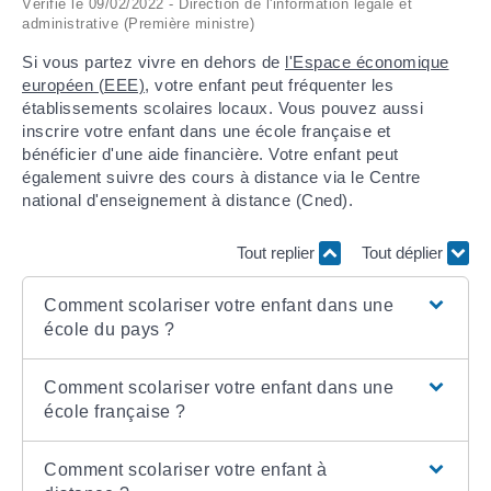
Vérifié le 09/02/2022 - Direction de l'information légale et
administrative (Première ministre)
ARRÊTÉS MUNICIPAUX
Si vous partez vivre en dehors de
l'Espace économique
européen (EEE)
, votre enfant peut fréquenter les
DÉLIBÉRATIONS
établissements scolaires locaux. Vous pouvez aussi
inscrire votre enfant dans une école française et
bénéficier d'une aide financière. Votre enfant peut
également suivre des cours à distance via le Centre
national d'enseignement à distance (Cned).
Tout replier
Tout déplier
Comment scolariser votre enfant dans une
école du pays ?
Comment scolariser votre enfant dans une
école française ?
Comment scolariser votre enfant à