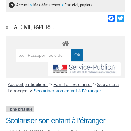
SOLIDARITÉ, LOGEMENT
MARCHÉS PUBLICS
Accueil
Mes démarches
Etat civil, papiers…
BESOIN D'UNE AIDE ?
COMMUNIQUÉS DE PRESSE
ÉTAT CIVIL, PAPIERS…
PLAN LOCAL D'URBANISME
Faceboo
Twi
LES ASSOCIATIONS
CONCERTATIONS PUBLIQUES
» ETAT CIVIL, PAPIERS…
SÉNIORS
DOCUMENT D'INFORMATION COMMUNAL
SUR LES RISQUES MAJEURS
EMPLOI
REGLEMENT LOCAL DE PUBLICITÉ
URBANISME
DECLARATION DE DEMARCHAGE
POLICE MUNICIPALE
DOSSIER DE DEMANDE DE SUBVENTION
Accueil particuliers
>
Famille - Scolarité
>
Scolarité à
DECHETS
l'étranger
>
Scolariser son enfant à l'étranger
DEMANDE DE PRÊT DE MATERIEL
SIGNALEMENTS
Fiche pratique
FICHE D'ORGANISATION MANIFESTATION
Scolariser son enfant à l'étranger
PLAN D'ACTION MUNICIPAL