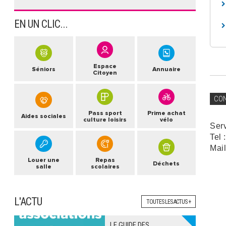
EN UN CLIC...
Espace
Séniors
Annuaire
Citoyen
CO
Pass sport
Prime achat
Aides sociales
culture loisirs
vélo
Ser
Tel 
Mail
Louer une
Repas
Déchets
salle
scolaires
L'ACTU
TOUTES LES ACTUS +
LE GUIDE DES