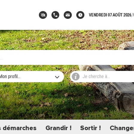
VENDREDI 07 AOÛT 2026
,
Mon profil...
Je cherche à...
 démarches
Grandir !
Sortir !
Changer