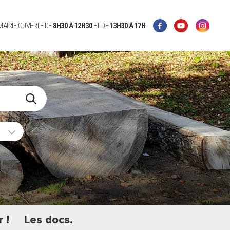
 MAIRIE OUVERTE DE
8H30 À 12H30
ET DE
13H30 À 17H
 !
Les docs.