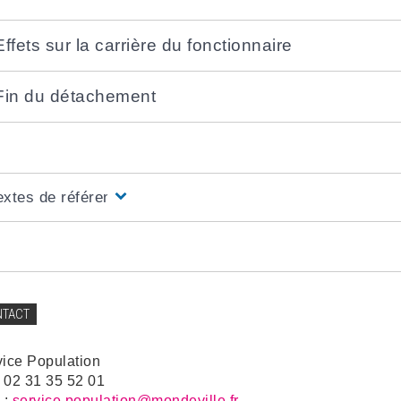
Effets sur la carrière du fonctionnaire
Fin du détachement
extes de référence
NTACT
vice Population
: 02 31 35 52 01
 :
service.population@mondeville.fr