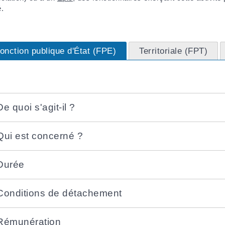
é.
onction publique d'État (FPE)
Territoriale (FPT)
De quoi s'agit-il ?
Qui est concerné ?
Durée
Conditions de détachement
Rémunération