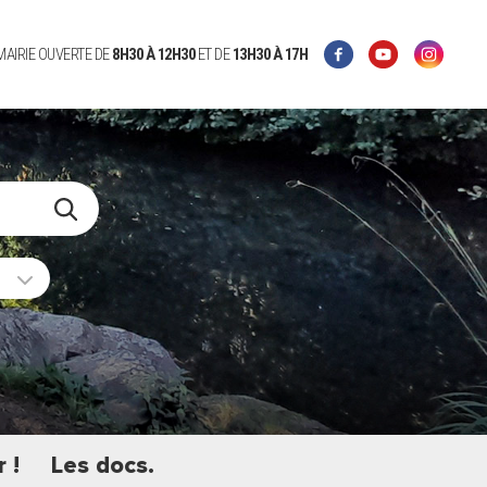
 MAIRIE OUVERTE DE
8H30 À 12H30
ET DE
13H30 À 17H
 !
Les docs.