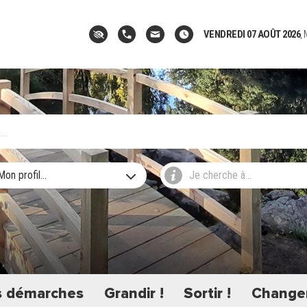
VENDREDI 07 AOÛT 2026
,
Mon profil...
Je cherche à...
 démarches
Grandir !
Sortir !
Changer