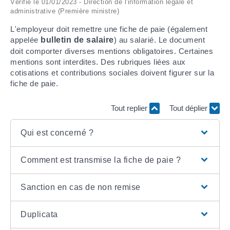
Vérifié le 01/01/2023 - Direction de l'information légale et
administrative (Première ministre)
ARRÊTÉS MUNICIPAUX
L'employeur doit remettre une fiche de paie (également
appelée
bulletin de salaire
) au salarié. Le document
DÉLIBÉRATIONS
doit comporter diverses mentions obligatoires. Certaines
mentions sont interdites. Des rubriques liées aux
cotisations et contributions sociales doivent figurer sur la
fiche de paie.
Tout replier
Tout déplier
Qui est concerné ?
Comment est transmise la fiche de paie ?
Sanction en cas de non remise
Duplicata