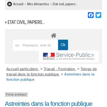
SOLIDARITÉ, LOGEMENT
MARCHÉS PUBLICS
Accueil
Mes démarches
Etat civil, papiers…
BESOIN D'UNE AIDE ?
COMMUNIQUÉS DE PRESSE
ÉTAT CIVIL, PAPIERS…
PLAN LOCAL D'URBANISME
Faceboo
Twi
LES ASSOCIATIONS
CONCERTATIONS PUBLIQUES
» ETAT CIVIL, PAPIERS…
SÉNIORS
DOCUMENT D'INFORMATION COMMUNAL
SUR LES RISQUES MAJEURS
EMPLOI
REGLEMENT LOCAL DE PUBLICITÉ
URBANISME
DECLARATION DE DEMARCHAGE
POLICE MUNICIPALE
DOSSIER DE DEMANDE DE SUBVENTION
Accueil particuliers
>
Travail - Formation
>
Temps de
DECHETS
travail dans la fonction publique
>
Astreintes dans la
fonction publique
DEMANDE DE PRÊT DE MATERIEL
SIGNALEMENTS
FICHE D'ORGANISATION MANIFESTATION
Fiche pratique
Astreintes dans la fonction publique
PLAN D'ACTION MUNICIPAL