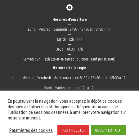
Horaires d'ouverture
―
Lundi, Mercredi, Vendredi : 8h30 - 12h30 et 13h30 - 17h
―
Mardi : 12h - 17h
―
Jeudi : 8h30 - 17h
―
Samedi : 9h – 12h (2e et 4e samedi du mois, sauf juillet/août)
Horaires de la régie
―
Lundi, Mercredi, Vendredi : Mairie ouverte de 8h30 à 12h30 et de 13h30 à 17h
―
Mardi : Mairie ouverte de 12h à 17h
―
Jeudi : Mairie ouverte de 8h30 à 17h
En poursuivant la navigation, vous acceptez le dépôt de cookies
destinés à réaliser des statistiques de fréquentation ainsi que
l'utilisation de sessions destinées à améliorer votre navigation sur
La Ville
Mes démarches
Grandir !
Sortir !
Changer !
Les docs.
notre site internet.
Mentions légales
Plan du site
Contact
Paramètres des cookies
TOUT REJETER
ACCEPTER TOUT
Création & Hébergement : Net-Conception.com