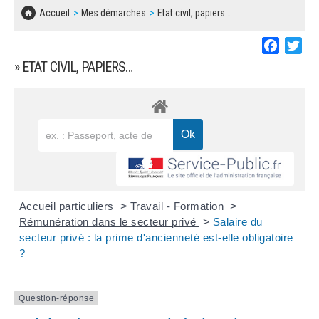
SOLIDARITÉ, LOGEMENT
MARCHÉS PUBLICS
Accueil
Mes démarches
Etat civil, papiers…
BESOIN D'UNE AIDE ?
COMMUNIQUÉS DE PRESSE
ÉTAT CIVIL, PAPIERS…
PLAN LOCAL D'URBANISME
Faceboo
Twi
LES ASSOCIATIONS
CONCERTATIONS PUBLIQUES
» ETAT CIVIL, PAPIERS…
SÉNIORS
DOCUMENT D'INFORMATION COMMUNAL
SUR LES RISQUES MAJEURS
EMPLOI
REGLEMENT LOCAL DE PUBLICITÉ
URBANISME
DECLARATION DE DEMARCHAGE
POLICE MUNICIPALE
DOSSIER DE DEMANDE DE SUBVENTION
Accueil particuliers
>
Travail - Formation
>
DECHETS
Rémunération dans le secteur privé
>
Salaire du
secteur privé : la prime d'ancienneté est-elle obligatoire
DEMANDE DE PRÊT DE MATERIEL
?
SIGNALEMENTS
FICHE D'ORGANISATION MANIFESTATION
Question-réponse
PLAN D'ACTION MUNICIPAL