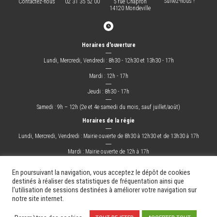
Suivez-nous !
Contactez-nous
02 31 35 52 00
5 rue Chapron
14120 Mondeville
Horaires d'ouverture
―
Lundi, Mercredi, Vendredi : 8h30 - 12h30 et 13h30 - 17h
―
Mardi : 12h - 17h
―
Jeudi : 8h30 - 17h
―
Samedi : 9h – 12h (2e et 4e samedi du mois, sauf juillet/août)
Horaires de la régie
―
Lundi, Mercredi, Vendredi : Mairie ouverte de 8h30 à 12h30 et de 13h30 à 17h
―
Mardi : Mairie ouverte de 12h à 17h
―
Jeudi : Mairie ouverte de 8h30 à 17h
En poursuivant la navigation, vous acceptez le dépôt de cookies
destinés à réaliser des statistiques de fréquentation ainsi que
l'utilisation de sessions destinées à améliorer votre navigation sur
La Ville
Mes démarches
Grandir !
Sortir !
Changer !
Les docs.
notre site internet.
Mentions légales
Plan du site
Contact