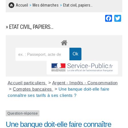
SOLIDARITÉ, LOGEMENT
MARCHÉS PUBLICS
Accueil
Mes démarches
Etat civil, papiers…
BESOIN D'UNE AIDE ?
COMMUNIQUÉS DE PRESSE
ÉTAT CIVIL, PAPIERS…
PLAN LOCAL D'URBANISME
Faceboo
Twi
LES ASSOCIATIONS
CONCERTATIONS PUBLIQUES
» ETAT CIVIL, PAPIERS…
SÉNIORS
DOCUMENT D'INFORMATION COMMUNAL
SUR LES RISQUES MAJEURS
EMPLOI
REGLEMENT LOCAL DE PUBLICITÉ
URBANISME
DECLARATION DE DEMARCHAGE
POLICE MUNICIPALE
DOSSIER DE DEMANDE DE SUBVENTION
Accueil particuliers
>
Argent - Impôts - Consommation
DECHETS
>
Comptes bancaires
>
Une banque doit-elle faire
connaître ses tarifs à ses clients ?
DEMANDE DE PRÊT DE MATERIEL
SIGNALEMENTS
FICHE D'ORGANISATION MANIFESTATION
Question-réponse
Une banque doit-elle faire connaître
PLAN D'ACTION MUNICIPAL