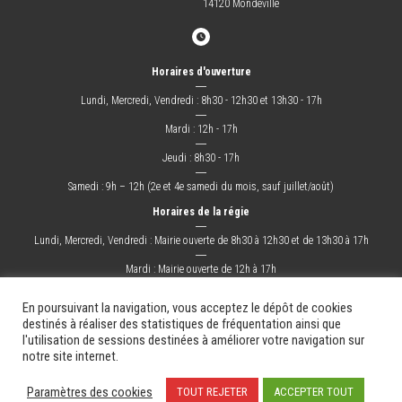
14120 Mondeville
Horaires d'ouverture
―
Lundi, Mercredi, Vendredi : 8h30 - 12h30 et 13h30 - 17h
―
Mardi : 12h - 17h
―
Jeudi : 8h30 - 17h
―
Samedi : 9h – 12h (2e et 4e samedi du mois, sauf juillet/août)
Horaires de la régie
―
Lundi, Mercredi, Vendredi : Mairie ouverte de 8h30 à 12h30 et de 13h30 à 17h
―
Mardi : Mairie ouverte de 12h à 17h
―
Jeudi : Mairie ouverte de 8h30 à 17h
En poursuivant la navigation, vous acceptez le dépôt de cookies
destinés à réaliser des statistiques de fréquentation ainsi que
l'utilisation de sessions destinées à améliorer votre navigation sur
La Ville
Mes démarches
Grandir !
Sortir !
Changer !
Les docs.
notre site internet.
Mentions légales
Plan du site
Contact
Paramètres des cookies
TOUT REJETER
ACCEPTER TOUT