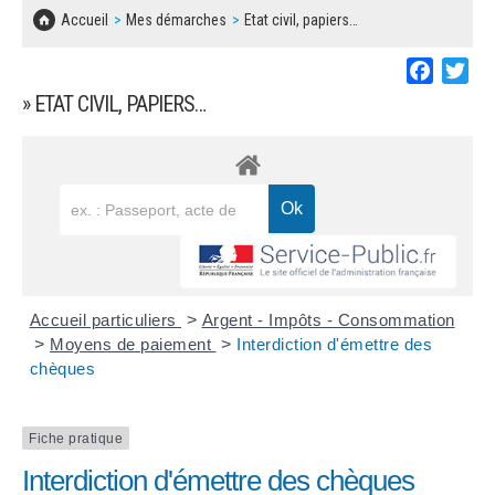
SOLIDARITÉ, LOGEMENT
MARCHÉS PUBLICS
Accueil
Mes démarches
Etat civil, papiers…
BESOIN D'UNE AIDE ?
COMMUNIQUÉS DE PRESSE
ÉTAT CIVIL, PAPIERS…
PLAN LOCAL D'URBANISME
Faceboo
Twi
LES ASSOCIATIONS
CONCERTATIONS PUBLIQUES
» ETAT CIVIL, PAPIERS…
SÉNIORS
DOCUMENT D'INFORMATION COMMUNAL
SUR LES RISQUES MAJEURS
EMPLOI
REGLEMENT LOCAL DE PUBLICITÉ
URBANISME
DECLARATION DE DEMARCHAGE
POLICE MUNICIPALE
DOSSIER DE DEMANDE DE SUBVENTION
Accueil particuliers
>
Argent - Impôts - Consommation
DECHETS
>
Moyens de paiement
>
Interdiction d'émettre des
chèques
DEMANDE DE PRÊT DE MATERIEL
SIGNALEMENTS
FICHE D'ORGANISATION MANIFESTATION
Fiche pratique
Interdiction d'émettre des chèques
PLAN D'ACTION MUNICIPAL